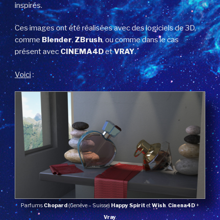
inspirés.
Ces images ont été réalisées avec des logiciels de 3D,
comme
Blender
,
ZBrush
, ou comme dans le cas
présent avec
CINEMA4D
et
VRAY
.
Voici
:
Parfums
Chopard
(Genève – Suisse)
Happy Spirit
et
Wish
.
Cinena4D
+
Vray
.