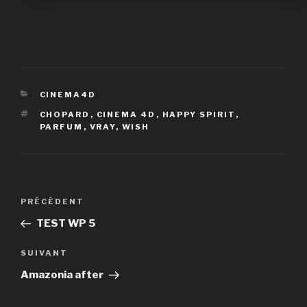
CATÉGORIES
CINEMA4D
ÉTIQUETTES
CHOPARD
,
CINEMA 4D
,
HAPPY SPIRIT
,
PARFUM
,
VRAY
,
WISH
Navigation
PRÉCÉDENT
Article
de
précédent
TEST WP 5
l’article
SUIVANT
Article
suivant
Amazonia after