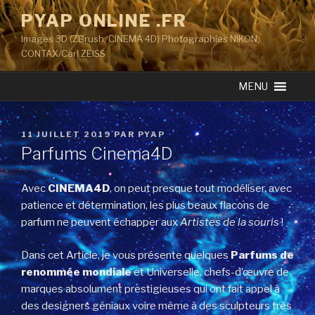
Aller
PYAP ONLINE .FR
au
Images 3D (ZBrush, CINEMA 4D) Photographies NIKON,
contenu
CONTAX/Carl ZEISS
principal
MENU
PUBLIÉ
11 JUILLET 2019
PAR
PYAP
LE
Parfums Cinema4D
Avec
CINEMA4D
, on peut presque tout modéliser, avec
patience et détermination, les plus beaux flacons de
parfum ne peuvent échapper aux
Artistes de la souris
!
Dans cet Article, je vous présente quelques
Parfums de
renommée mondiale
et Universelle, chefs-d’œuvre de
marques absolument prestigieuses qui ont fait appel à
des designers géniaux voire même à des sculpteurs très