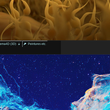
ema4D (3D)
Peintures etc.