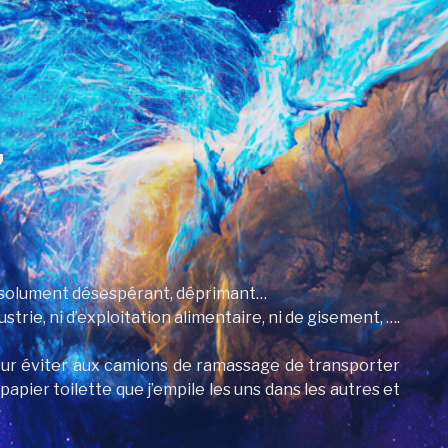
”
absolument désespérant, déprimant…
trie, ni d’exploitation alimentaire, ni de gisement, ….
ur éviter aux camions de ramassage de transporter
apier toilette que j’empile les uns dans les autres et