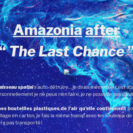
Amazonia
after
“
The Last Chance
vaisseau spatial
s’auto-détruire… je dirais même que c’est 
sonnellement je ne peux rien faire, je ne possède pas d’indus
es bouteilles plastiques de l’air qu’elle contiennent
po
lage en carton, je fais la même manip avec les rouleaux de p
ra pas transporté !