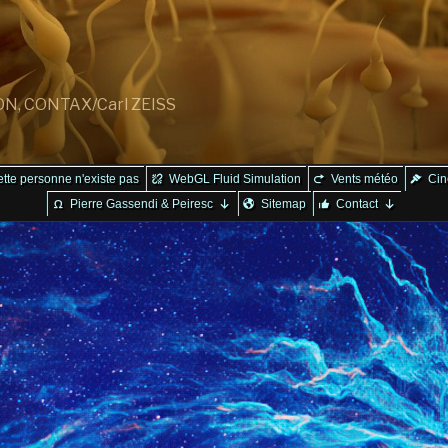
ON, CONTAX/Carl ZEISS
tte personne n'existe pas
WebGL Fluid Simulation
Vents météo
Cin
Pierre Gassendi & Peiresc
Sitemap
Contact