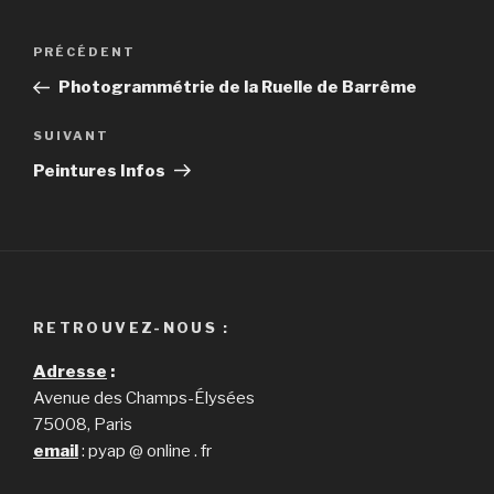
Navigation
PRÉCÉDENT
Article
de
précédent
Photogrammétrie de la Ruelle de Barrême
l’article
SUIVANT
Article
suivant
Peintures Infos
RETROUVEZ-NOUS :
Adresse
:
Avenue des Champs-Élysées
75008, Paris
email
: pyap @ online . fr