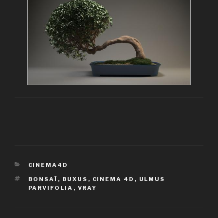
CATÉGORIES
CINEMA4D
ÉTIQUETTES
BONSAÏ
,
BUXUS
,
CINEMA 4D
,
ULMUS
PARVIFOLIA
,
VRAY