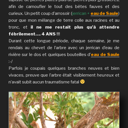
afin de camoufler le tout des bêtes fauves et des
curieux. Un petit coup d’arrosoir (
jerrican +
eau de Saule
)
pour que mon mélange de terre colle aux racines et au
tronc, et
il ne me restait plus qu’à attendre
fébrilement…. 4 ANS
!!!!
Durant cette longue période, chaque semaine, je me
rendais au chevet de l’arbre avec un jerrican d’eau de
rivière sur le dos et quelques bouteilles d’
eau de Saule
:-/
Parfois je coupais quelques branches neuves et bien
vivaces, preuve que l’arbre était visiblement
heureux
et
n’avait subit aucun traumatisme fatal