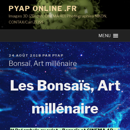
Aller
PYAP ONLINE .FR
au
Images 3D (ZBrush, CINEMA 4D) Photographies NIKON,
contenu
CONTAX/Carl ZEISS
principal
MENU
PUBLIÉ
24 AOÛT 2018
PAR
PYAP
LE
Bonsaï, Art millénaire
Les Bonsaïs, Art
millénaire