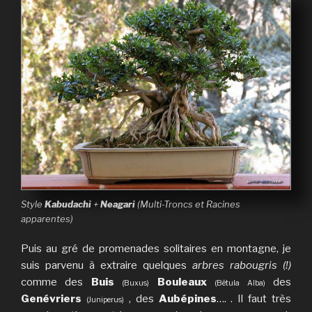
Style
Kabudachi
+
Neagari
(Multi-Troncs et Racines
apparentes)
Puis au gré de promenades solitaires en montagne, je
suis parvenu à extraire quelques
arbres rabougris (!)
comme des
Buis
Bouleaux
des
(Buxus)
(Bétula Alba)
Genévriers
, des
Aubépines
…. . Il faut très
(Juniperus)