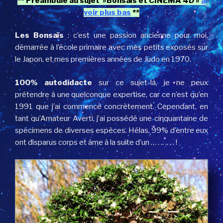
** Préambule au sujet »Bonsaïs et CINEMA 4D »
à
voir plus bas
**
Les Bonsaïs
: c’est une passion ancienne pour moi,
démarrée à l’école primaire avec mes petits exposés sur
le Japon, et mes premières années de Judo en 1970.
100% autodidacte
sur ce sujet-là, je ne peux
prétendre à une quelconque expertise, car ce n’est qu’en
1991 que j’ai commencé concrètement. Cependant, en
tant qu’Amateur Averti, j’ai possédé une cinquantaine de
spécimens de diverses espèces. Hélas, 99% d’entre eux
ont disparus corps et âme à la suite d’un … . .. .. . . !